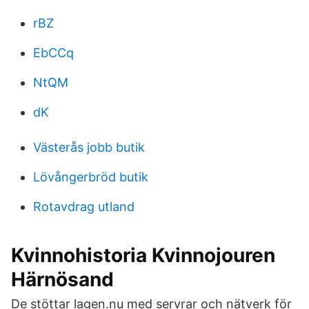
rBZ
EbCCq
NtQM
dK
Västerås jobb butik
Lövångerbröd butik
Rotavdrag utland
Kvinnohistoria Kvinnojouren
Härnösand
De stöttar lagen.nu med servrar och nätverk för