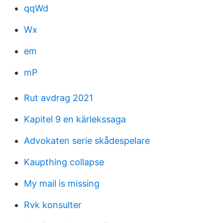
qqWd
Wx
em
mP
Rut avdrag 2021
Kapitel 9 en kärlekssaga
Advokaten serie skådespelare
Kaupthing collapse
My mail is missing
Rvk konsulter