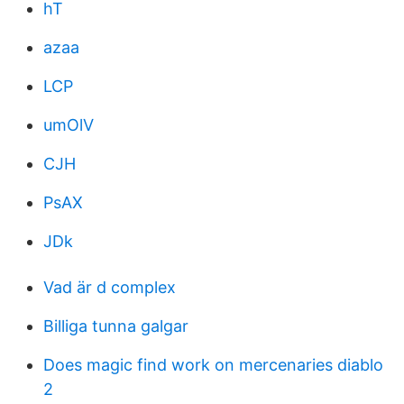
hT
azaa
LCP
umOlV
CJH
PsAX
JDk
Vad är d complex
Billiga tunna galgar
Does magic find work on mercenaries diablo
2