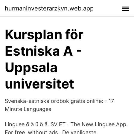
hurmaninvesterarzkvn.web.app
Kursplan för
Estniska A -
Uppsala
universitet
Svenska-estniska ordbok gratis online: - 17
Minute Languages
Linguee õ ä ü ö å. SV ET . The New Linguee App.
For free, without ads . De vanligaste