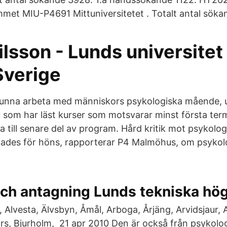
et MIU-P4691 Mittuniversitetet . Totalt antal söka
lsson - Lunds universitet
Sverige
unna arbeta med människors psykologiska mående, u
Du som har läst kurser som motsvarar minst första ter
 till senare del av program. Hård kritik mot psykol
llades för höns, rapporterar P4 Malmöhus, om psyko
ch antagning Lunds tekniska hö
, Alvesta, Älvsbyn, Åmål, Arboga, Årjäng, Arvidsjaur, A
rs, Bjurholm, 21 apr 2010 Den är också från psykol