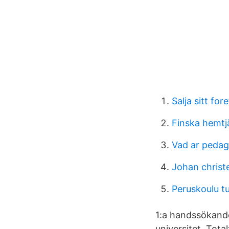
Salja sitt for
Finska hemtj
Vad ar peda
Johan christ
Peruskoulu t
1:a handssökan
universitet. Tot