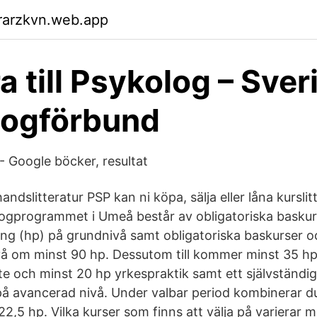
rarzkvn.web.app
a till Psykolog – Sver
logförbund
- Google böcker, resultat
ndslitteratur PSP kan ni köpa, sälja eller låna kurslit
ogprogrammet i Umeå består av obligatoriska basku
g (hp) på grundnivå samt obligatoriska baskurser o
å om minst 90 hp. Dessutom till kommer minst 35 hp 
e och minst 20 hp yrkespraktik samt ett självständi
 avancerad nivå. Under valbar period kombinerar du
22,5 hp. Vilka kurser som finns att välja på varierar m