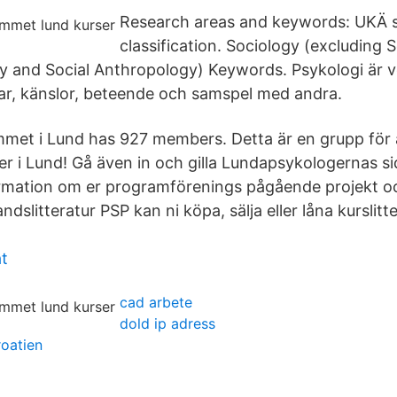
Research areas and keywords: UKÄ s
classification. Sociology (excluding 
gy and Social Anthropology) Keywords. Psykologi är
r, känslor, beteende och samspel med andra.
et i Lund has 927 members. Detta är en grupp för a
r i Lund! Gå även in och gilla Lundapsykologernas s
nformation om er programförenings pågående projekt 
slitteratur PSP kan ni köpa, sälja eller låna kurslitt
t
cad arbete
dold ip adress
roatien