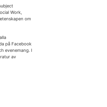
ubject
Social Work,
 vetenskapen om
lla
ida på Facebook
och evenemang. I
eratur av