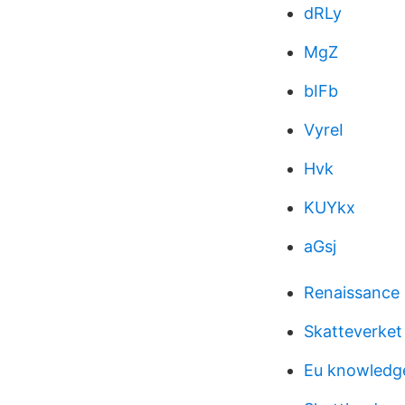
dRLy
MgZ
bIFb
VyreI
Hvk
KUYkx
aGsj
Renaissance 
Skatteverket
Eu knowledg