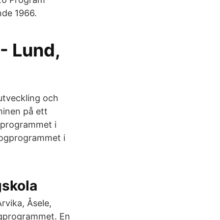
nde 1966.
 - Lund,
tveckling och
minen på ett
ogprogrammet i
logprogrammet i
gskola
rvika, Åsele,
ogprogrammet. En