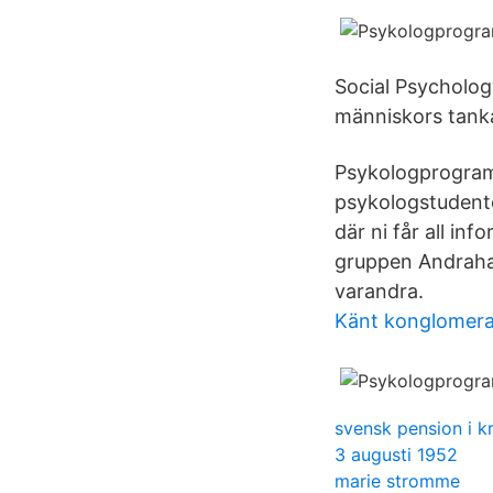
Social Psycholo
människors tanka
Psykologprogramm
psykologstudente
där ni får all i
gruppen Andrahand
varandra.
Känt konglomera
svensk pension i k
3 augusti 1952
marie stromme