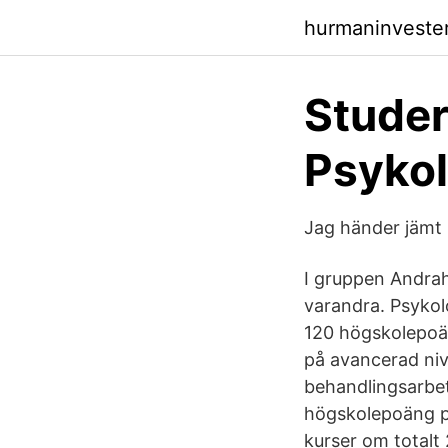
hurmaninveste
Studer
Psyko
Jag händer jämt 
I gruppen Andraha
varandra. Psykol
120 högskolepoän
på avancerad niv
behandlingsarbet
högskolepoäng på
kurser om totalt 