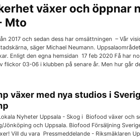
erhet växer och öppnar n
- Mto
ån 2017 och sedan dess har omsättningen – Vår visi
stadskärna, säger Michael Neumann. Uppsalaområde
kar. Enligt den egna hemsidan 17 feb 2020 Få har n
 flickor 03-06 i klubben på senare år. Men hur går d
 växer med nya studios i Sverig
mp
okala Nyheter Uppsala - Skog i Biofood växer och söke
/Jönköping och Uppsala. Biofood Försäljning Sverige 
xer! Vill du vara Pressmeddelande - Riksmäklaren Up