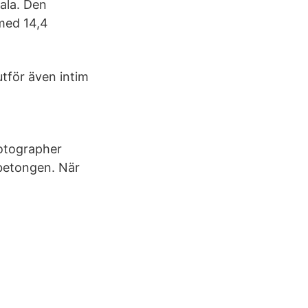
ala. Den
 med 14,4
utför även intim
otographer
betongen. När