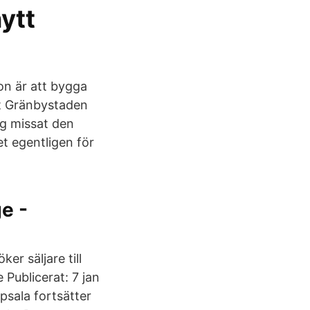
ytt
on är att bygga
t Gränbystaden
og missat den
et egentligen för
e -
r säljare till
Publicerat: 7 jan
psala fortsätter