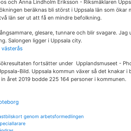
oos och Anna Lindholm Eriksson - Riksmäklaren Upps
kökningen beräknas bli störst i Uppsala län som ökar
vå län ser ut att få en mindre befolkning.
långsammare, glesare, tunnare och blir svagare. Jag 
ng. Salongen ligger i Uppsala city.
 västerås
Sökresultaten fortsätter under Upplandsmuseet - Ph
ppsala-Bild. Uppsala kommun växer så det knakar i 
 in året 2019 bodde 225 164 personer i kommunen.
oteborg
astbilskort genom arbetsformedlingen
peciallarare
rändras