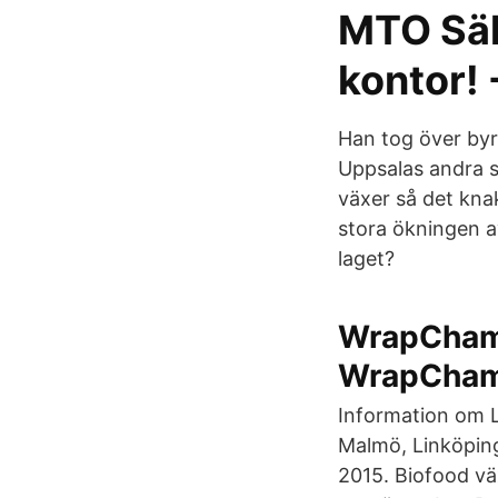
MTO Säk
kontor! 
Han tog över byr
Uppsalas andra 
växer så det kna
stora ökningen av
laget?
WrapChamp
WrapCha
Information om L
Malmö, Linköping
2015. Biofood vä