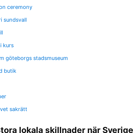
ion ceremony
i sundsvall
ll
i kurs
olm göteborgs stadsmuseum
 butik
ber
vet sakrätt
tora lokala skillnader när Sverig