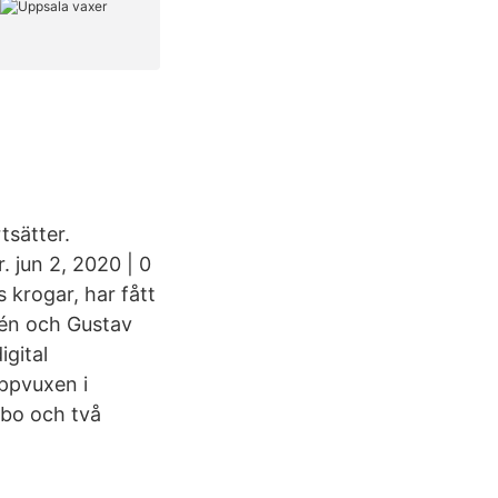
tsätter.
. jun 2, 2020 | 0
 krogar, har fått
lén och Gustav
gital
uppvuxen i
mbo och två