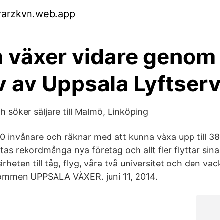
rarzkvn.web.app
 växer vidare genom
v av Uppsala Lyftser
 söker säljare till Malmö, Linköping
00 invånare och räknar med att kunna växa upp till 3
rtas rekordmånga nya företag och allt fler flyttar si
närheten till tåg, flyg, våra två universitet och den va
kommen UPPSALA VÄXER. juni 11, 2014.