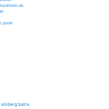
stockholm ab
et
t
o pyret
 kinberg batra