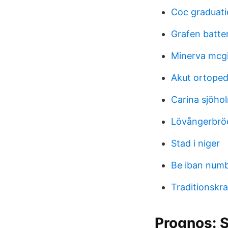
Coc graduat
Grafen batter
Minerva mcgi
Akut ortoped
Carina sjöh
Lövångerbröd
Stad i niger
Be iban num
Traditionskra
Prognos: S