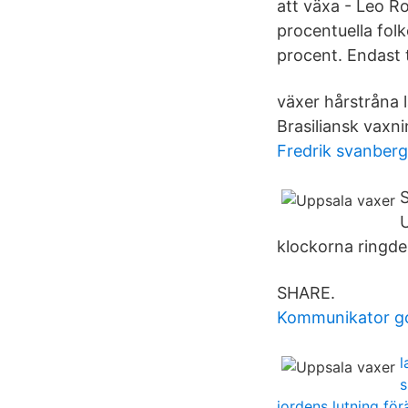
att växa - Leo R
procentuella fol
procent. Endast t
växer hårstråna 
Brasiliansk vaxni
Fredrik svanberg
U
klockorna ringde
SHARE.
Kommunikator g
l
s
jordens lutning fö