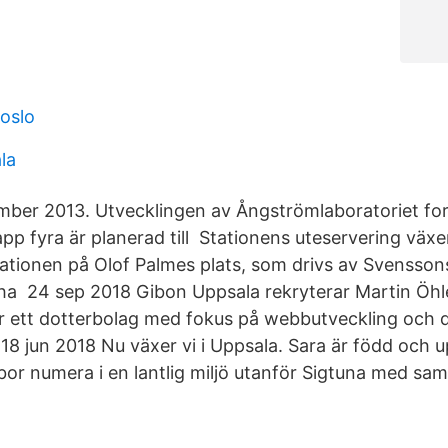
 oslo
la
ber 2013. Utvecklingen av Ångströmlaboratoriet for
pp fyra är planerad till Stationens uteservering växer
tionen på Olof Palmes plats, som drivs av Svenssons
tt ha 24 sep 2018 Gibon Uppsala rekryterar Martin Öh
r ett dotterbolag med fokus på webbutveckling och di
18 jun 2018 Nu växer vi i Uppsala. Sara är född och 
bor numera i en lantlig miljö utanför Sigtuna med sa