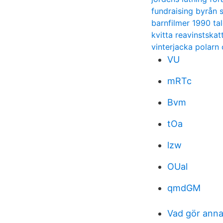
fundraising byrån 
barnfilmer 1990 tal
kvitta reavinstskat
vinterjacka polarn 
VU
mRTc
Bvm
tOa
lzw
OUal
qmdGM
Vad gör anna