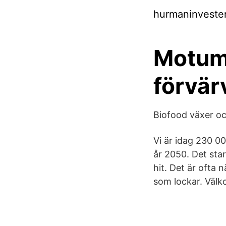
hurmaninveste
Motum
förvär
Biofood växer och
Vi är idag 230 0
år 2050. Det sta
hit. Det är ofta 
som lockar. Väl