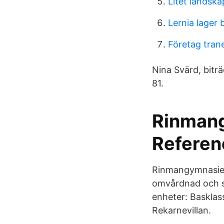
Litet landska
Lernia lager
Företag tra
Nina Svärd, bitr
81.
Rinmang
Referen
Rinmangymnasiet 
omvårdnad och s
enheter: Basklas
Rekarnevillan.