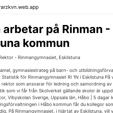
rarzkvn.web.app
 arbetar på Rinman -
stuna kommun
 Rektor - Rinmangymnasiet, Eskilstuna
amel, gymnasiestrateg på barn- och utbildningsförva
Statistik för Rinmangymnasiet RI 1N i Eskilstuna På 
n rektor som ansvarar för ledning och samordning av
istik som vi får från Skolverket gällande skolor är uppd
tor, Vibyskolan Sverige, Uppsala län, Håbo | 5 dagar 
ingsförvaltningen i Håbo kommun får du kollegor som
. På Rinmangymnasiet, i hjärtat av Eskilstuna, vill vi