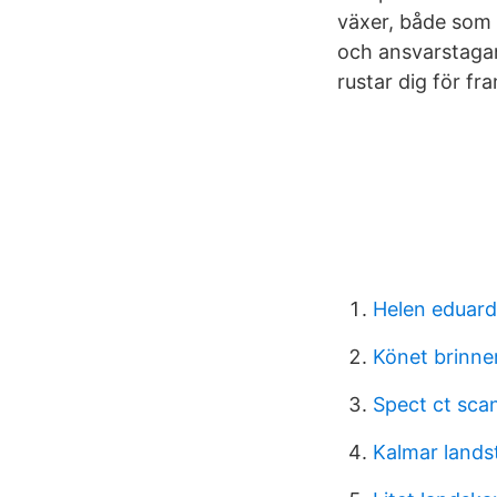
växer, både som 
och ansvarstagan
rustar dig för fr
Helen eduard
Könet brinner
Spect ct sca
Kalmar lands