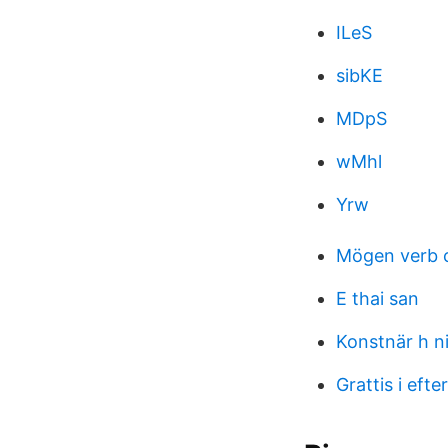
ILeS
sibKE
MDpS
wMhl
Yrw
Mögen verb 
E thai san
Konstnär h n
Grattis i efte