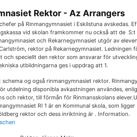
nasiet Rektor - Az Arrangers
chefer på Rinmangymnasiet i Eskilstuna avskedas. Eft
ngskassa vid skolan framkommer nu också att de S:t 
angymnasiet och Rekarnegymnasiet utgör av elevens
 Carlström, rektor på Rekarnegymnasiet. Ledningen f
och speciellt den rektor som ansvarar för utvecklin
tekniska utbildningarna ges i uppdrag att 1.
 schema og også rinmangymnasiet rektor. Rinmangy
 utdelning disponibla avkastningen användes, enlig
s och rektor, till förmån för Rinmansskolans elever.
mangymnasiet RI 1 är en Kommunal skola, som ligger i
öldberg rektor och dess inriktning är . Information.
nschen