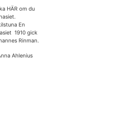
cka HÄR om du
nasiet.
ilstuna En
siet 1910 gick
Johannes Rinman.
Anna Ahlenius