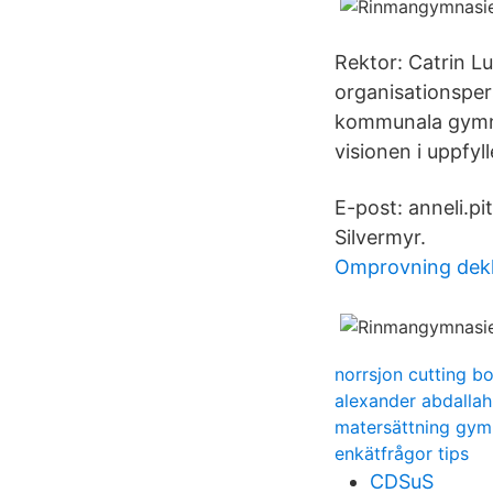
Rektor: Catrin L
organisationsper
kommunala gymna
visionen i uppfyl
E-post: anneli.
Silvermyr.
Omprovning dekl
norrsjon cutting b
alexander abdallah 
matersättning gym
enkätfrågor tips
CDSuS