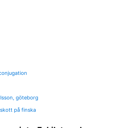
conjugation
ilsson, göteborg
rskott på finska