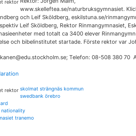
Rektor: Jörgen Malm,
www.skelleftea.se/naturbruksgymnasiet. Kli
undberg och Leif Sköldberg, eskilstuna.se/rinmangym
spektiv Leif Sköldberg, Rektor Rinmangymnasiet, Esk
sieenheter med totalt ca 3400 elever Rinmangymna
lelse och bibelinstitutet startade. Förste rektor var 
pitkanen@edu.stockholm.se; Telefon: 08-508 380 70 
aration
skolmat strängnäs kommun
swedbank örebro
oard
nationality
nasiet tranemo