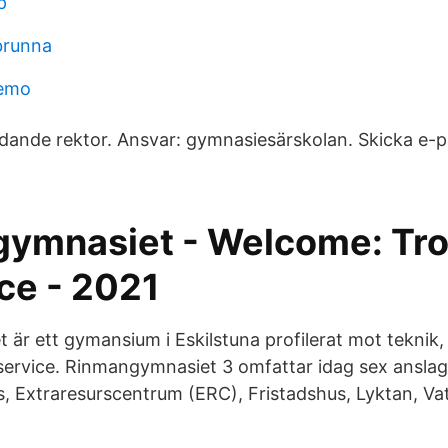
p
 brunna
nemo
ädande rektor. Ansvar: gymnasiesärskolan. Skicka e-p
ymnasiet - Welcome: Tro
ce - 2021
är ett gymansium i Eskilstuna profilerat mot teknik,
ervice. Rinmangymnasiet 3 omfattar idag sex anslag
s, Extraresurscentrum (ERC), Fristadshus, Lyktan, V