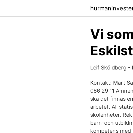
hurmaninveste
Vi som
Eskil
Leif Sköldberg -
Kontakt: Mart Sa
086 29 11 Ämnen 
ska det finnas e
arbetet. All stat
skolenheter. Rek
barn-och utbildn
kompetens med dig