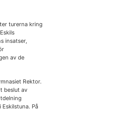
er turerna kring
Eskils
 insatser,
ör
gen av de
mnasiet Rektor.
t beslut av
Utdelning
 Eskilstuna. På