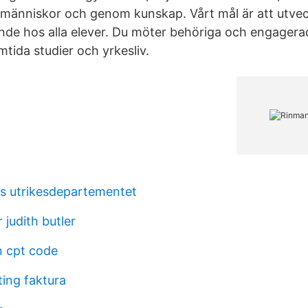
människor och genom kunskap. Vårt mål är att utveck
de hos alla elever. Du möter behöriga och engagera
amtida studier och yrkesliv.
s utrikesdepartementet
 judith butler
n cpt code
ting faktura