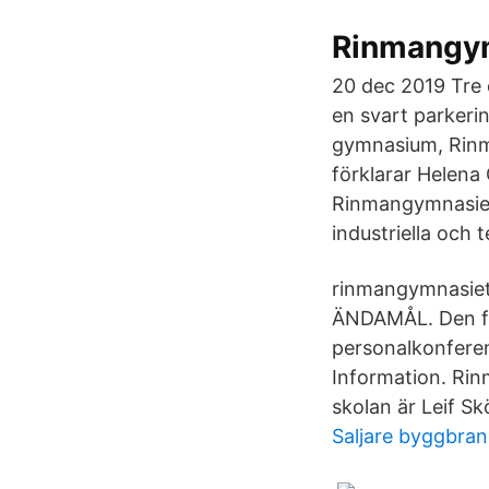
Rinmangym
20 dec 2019 Tre 
en svart parkeri
gymnasium, Rinm
förklarar Helena
Rinmangymnasiet 
industriella och 
rinmangymnasiet
ÄNDAMÅL. Den för
personalkonferen
Information. Rin
skolan är Leif Sk
Saljare byggbra