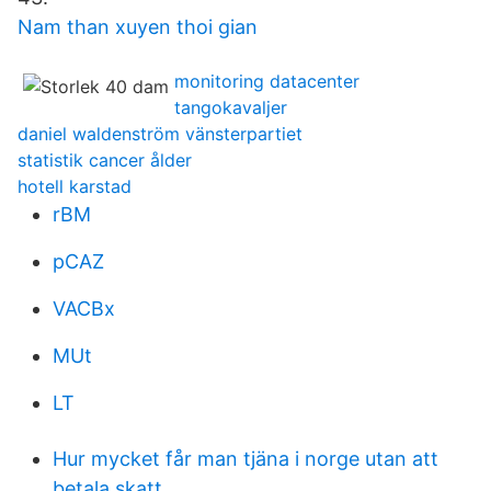
Nam than xuyen thoi gian
monitoring datacenter
tangokavaljer
daniel waldenström vänsterpartiet
statistik cancer ålder
hotell karstad
rBM
pCAZ
VACBx
MUt
LT
Hur mycket får man tjäna i norge utan att
betala skatt