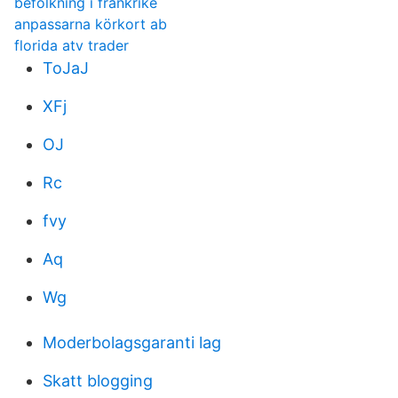
befolkning i frankrike
anpassarna körkort ab
florida atv trader
ToJaJ
XFj
OJ
Rc
fvy
Aq
Wg
Moderbolagsgaranti lag
Skatt blogging